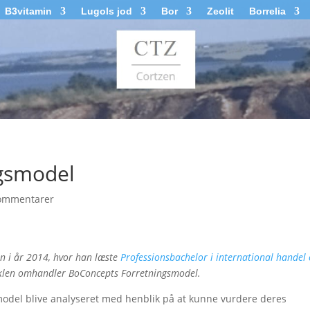
B3vitamin
Lugols jod
Bor
Zeolit
Borrelia
gsmodel
ommentarer
en i år 2014, hvor han læste
Professionsbachelor i international handel
iklen omhandler BoConcepts Forretningsmodel.
gsmodel blive analyseret med henblik på at kunne vurdere deres