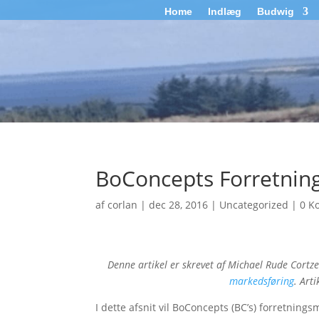
Home
Indlæg
Budwig
BoConcepts Forretnin
af
corlan
|
dec 28, 2016
|
Uncategorized
|
0 K
Denne artikel er skrevet af Michael Rude Cortz
markedsføring
. Art
I dette afsnit vil BoConcepts (BC’s) forretnin