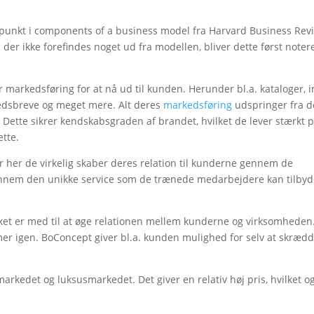
.
unkt i components of a business model fra Harvard Business Rev
r ikke forefindes noget ud fra modellen, bliver dette først noter
markedsføring for at nå ud til kunden. Herunder bl.a. kataloger, i
edsbreve og meget mere. Alt deres
markedsføring
udspringer fra d
 Dette sikrer kendskabsgraden af brandet, hvilket de lever stærkt p
ette.
er her de virkelig skaber deres relation til kunderne gennem de
nem den unikke service som de trænede medarbejdere kan tilbyd
ilket er med til at øge relationen mellem kunderne og virksomheden
mer igen. BoConcept giver bl.a. kunden mulighed for selv at skræd
arkedet og luksusmarkedet. Det giver en relativ høj pris, hvilket o