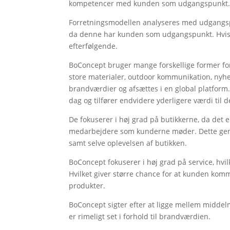
kompetencer med kunden som udgangspunkt
Forretningsmodellen analyseres med udgangsp
da denne har kunden som udgangspunkt. Hvis de
efterfølgende.
BoConcept bruger mange forskellige former for 
store materialer, outdoor kommunikation, nyh
brandværdier og afsættes i en global platform.
dag og tilfører endvidere yderligere værdi til d
De fokuserer i høj grad på butikkerne, da det 
medarbejdere som kunderne møder. Dette gen
samt selve oplevelsen af butikken.
BoConcept fokuserer i høj grad på service, hv
Hvilket giver større chance for at kunden kom
produkter.
BoConcept sigter efter at ligge mellem middelm
er rimeligt set i forhold til brandværdien.