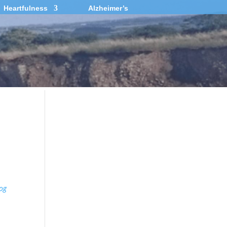
Heartfulness
Alzheimer’s
 og