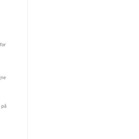
for
gne
r på