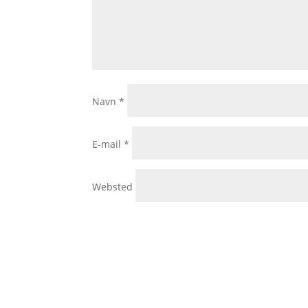
Navn
*
E-mail
*
Websted