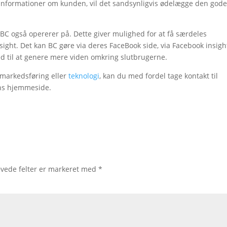
 informationer om kunden, vil det sandsynligvis ødelægge den god
et BC også opererer på. Dette giver mulighed for at få særdeles
ght. Det kan BC gøre via deres FaceBook side, via Facebook insigh
 til at genere mere viden omkring slutbrugerne.
 markedsføring eller
teknologi
, kan du med fordel tage kontakt til
ans hjemmeside.
vede felter er markeret med
*