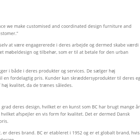
i
nce we make customised and coordinated design furniture and
ustomer.”
 selv at være engagererede i deres arbejde og dermed skabe værdi 
 møbeldesign og tilbehør, som er til at betale for den urban
gger i både i deres produkter og services. De sælger høj
il en fordelagtig pris. Kunder kan skræddersyprodukter til deres e
høj kvalitet, da de trænes således.
 grad deres design, hvilket er en kunst som BC har brugt mange å
 hvilket afspejler en vis form for kvalitet. Det er dermed Dansk
pris.
, er deres brand. BC er etableret i 1952 og er et globalt brand, hvis
sdesign.