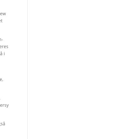
iew
et
n-
eres
å i
e,
.
dersy
gså