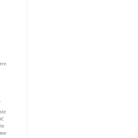
være
.
ste
BC
tte
døve