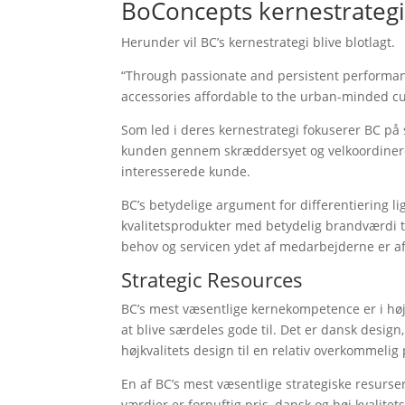
BoConcepts kernestrateg
Herunder vil BC’s kernestrategi blive blotlagt.
“Through passionate and persistent performa
accessories affordable to the urban-minded c
Som led i deres kernestrategi fokuserer BC på
kunden gennem skræddersyet og velkoordineret
interesserede kunde.
BC’s betydelige argument for differentiering li
kvalitetsprodukter med betydelig brandværdi t
behov og servicen ydet af medarbejderne er af 
Strategic Resources
BC’s mest væsentlige kernekompetence er i høj
at blive særdeles gode til. Det er dansk design,
højkvalitets design til en relativ overkommelig 
En af BC’s mest væsentlige strategiske resurser
værdier er fornuftig pris, dansk og høj kvalitet