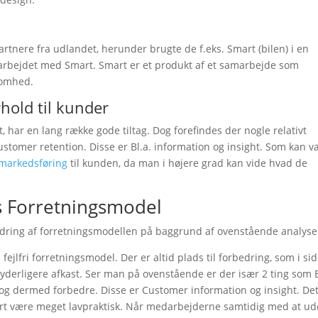
artnere fra udlandet, herunder brugte de f.eks. Smart (bilen) i en
arbejdet med Smart. Smart er et produkt af et samarbejde som
somhed.
hold til kunder
 har en lang række gode tiltag. Dog forefindes der nogle relativt
customer retention. Disse er Bl.a. information og insight. Som kan 
markedsføring
til kunden, da man i højere grad kan vide hvad de
s Forretningsmodel
bedring af forretningsmodellen på baggrund af ovenstående analyse
ejlfri forretningsmodel. Der er altid plads til forbedring, som i sid
 yderligere afkast. Ser man på ovenstående er der især 2 ting som 
 og dermed forbedre. Disse er Customer information og insight. De
kert være meget lavpraktisk. Når medarbejderne samtidig med at u