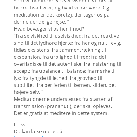
Som vi mediterer, vokser visdom. Vi forstår
bedre, hvad vi er, og hvad vi bør være. Og
meditation er det køretøj, der tager os på
denne uendelige rejse. ”
Hvad bevæger vi os hen imod?
”Fra selviskhed til uselviskhed; fra det reaktive
sind til det lydhøre hjerte; fra her og nu til evig,
tidløs eksistens; fra sammentrækning til
ekspansion, fra urolighed til fred; fra det
overfladiske til det autentiske; fra insistering til
accept; fra ubalance til balance; fra mørke til
lys; fra tyngde til lethed; fra grovhed til
subtilitet; fra periferien til kernen, kilden, det
højere selv. ”
Meditationerne understøttes fra starten af
transmission (pranahuti), der skal opleves.
Det er gratis at meditere in dette system.
Links:
Du kan læse mere på